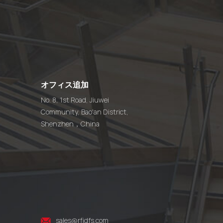
オフィス追加
No. 8, 1st Road, Jiuwei
Community, Bao'an District,
Shenzhen，China
sales@rfidfs.com