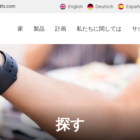
dfs.com
English
Deutsch
Españ
家
製品
計画
私たちに関しては
サ
RFIDノーマルステッカー
RFIDアンチメタルステッカー
RFIDエポキシステッカー
RFID偽造防止ステッカー
探す