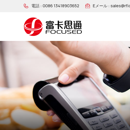
電話 :
0086 13418903652
Eメール :
sales@rfi
NFC ソーシャル メディア タグ
RFIDブロッキングカード
RFIDブロッキングスリーブ