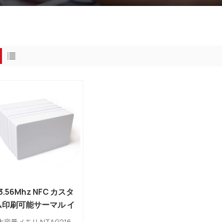
3.56Mhz NFC カスタ
ム印刷可能サーマル イ
ンクジェット ホワイト
大容量メモリ NTAG216