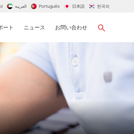
ol
العربية
Português
日本語
한국의
ポート
ニュース
お問い合わせ
RFIDシリコンリストバンド
RFID タイベック リストバンド
RFID ナイロン リストバンド