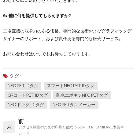
わせて柔軟に対応させていただきます。
6/ 他に何を提供してもらえますか?
工場直接の競争力のある価格、専門的な技術およびグラフィックデ
ザイナーのサポート、および責任ある専門的な販売サービス。
お問い合わせはいつでもお待ちしております。
タグ :
NFC PET IDタグ
スマートNFC PET IDタグ
QRコードPET IDタグ
防水エポキシNFC PETタグ
NFC ドッグ ID タグ
NFC PETタグメーカー
前
アクセス制御のための印刷可能な13.56MHz RFID MIFARE木製キー
カード