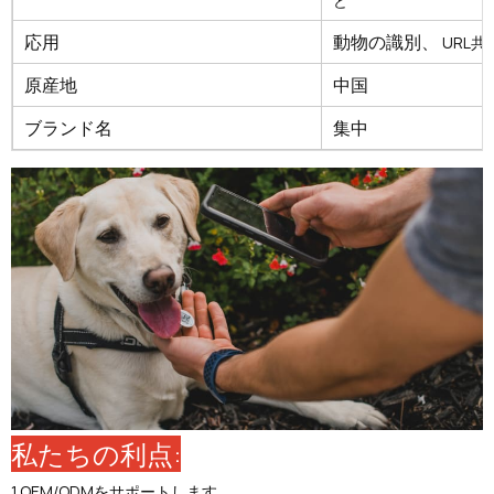
ど
応用
動物の識別、
URL共
原産地
中国
ブランド名
集中
私たちの利点:
1.OEM/ODMをサポートします。