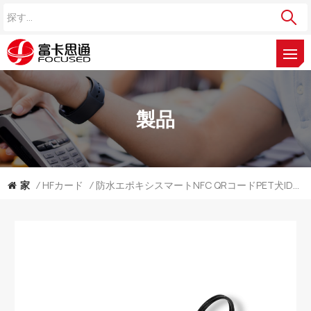
製品
家
/
HFカード
/
防水エポキシスマートNFC QRコードPET犬IDタグメーカー