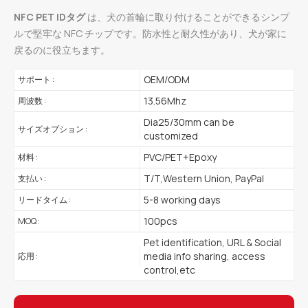
NFC PET IDタグ
は、犬の首輪に取り付けることができるシンプ
ルで堅牢な NFC チップです。防水性と耐久性があり、犬が家に
戻るのに役立ちます。
OEM/ODM
サポート :
13.56Mhz
周波数 :
Dia25/30mm can be
サイズオプション :
customized
PVC/PET+Epoxy
材料 :
T/T,Western Union, PayPal
支払い :
5-8 working days
リードタイム :
100pcs
MOQ :
Pet identification, URL & Social
media info sharing, access
応用 :
control,etc