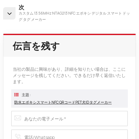
次
カスタム 13.56MHz NTAG213 NFC エポキシ デジタル スマート ドッ
グ タグ メーカー
伝言を残す
当社の製品に興味があり、詳細を知りたい場合は、ここに
メッセージを残してください。できるだけ早く返信いたし
ます。
主題 :
防水エポキシスマートNFC QRコードPET犬IDタグメーカー