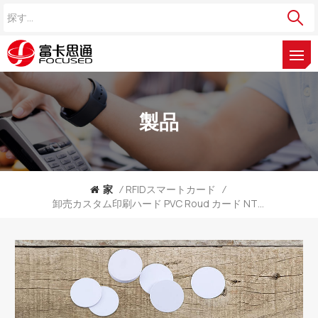
製品
家
/
RFIDスマートカード
/
卸売カスタム印刷ハード PVC Roud カード NTAG215 NFC タグ