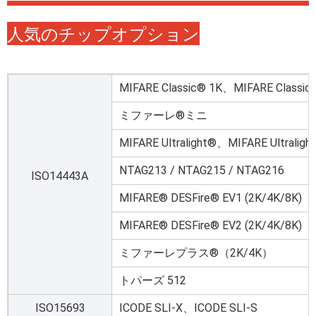
人気のチップオプション
MIFARE Classic® 1K、MIFARE Classic
ミファーレ®ミニ
MIFARE Ultralight®、MIFARE Ultraligh
NTAG213 / NTAG215 / NTAG216
ISO14443A
MIFARE® DESFire® EV1 (2K/4K/8K)
MIFARE® DESFire® EV2 (2K/4K/8K)
ミファーレプラス®（2K/4K）
トパーズ 512
ISO15693
ICODE SLI-X、ICODE SLI-S