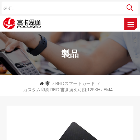
製品
家
/
RFIDスマートカード
/
カスタム印刷 RFID 書き換え可能 125KHz EM4305 アクセス制御近接 ID カード