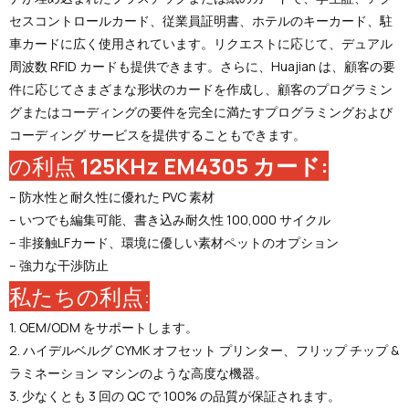
セスコントロールカード、従業員証明書、ホテルのキーカード、駐
車カードに広く使用されています。リクエストに応じて、デュアル
周波数 RFID カードも提供できます。さらに、Huajian は、顧客の要
件に応じてさまざまな形状のカードを作成し、顧客のプログラミン
グまたはコーディングの要件を完全に満たすプログラミングおよび
コーディング サービスを提供することもできます。
の利点
125KHz EM4305 カード:
– 防水性と耐久性に優れた PVC 素材
– いつでも編集可能、書き込み耐久性 100,000 サイクル
– 非接触LFカード、環境に優しい素材ペットのオプション
– 強力な干渉防止
私たちの利点:
1. OEM/ODM をサポートします。
2. ハイデルベルグ CYMK オフセット プリンター、フリップ チップ &
ラミネーション マシンのような高度な機器。
3. 少なくとも 3 回の QC で 100% の品質が保証されます。