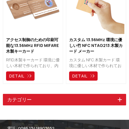
アクセス制御のための印刷可
カスタム 13.56MHz 環境に優
能な13.56MHz RFID MIFARE
しい竹 NFC NTAG213 木製カ
木製キーカード
ード メーカー
RFID木製キーカード 環境に優
カスタム NFC 木製カード 環
しい木材で作られており、内
境に優しい木材で作られてお
部には高セキュリティチップ
り、ホテルのアクセス制御、
DETAIL
DETAIL
が搭載されており、ホテルの
会員管理、ID識別、キャッシ
キーカードやアクセス制御に
ュレス決済、デジタル名刺、
よく使用されています。N美
出席システム、プロモーショ
しいだけでなく、環境保護に
ン、イベントなどに広く使用
カテゴリー
も貢献します。
されています。
電話 :
0086 13418903652