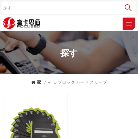
探す
家
/
RFID ブロック カード スリーブ