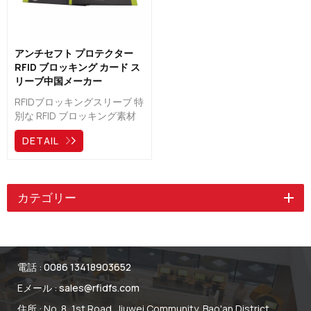
アンチセフト プロテクター
RFID ブロッキング カード ス
リーブ中国メーカー
RFIDブロッキングスリーブ 特
別な RFID ブロッキング素材
であるアルミホイル紙、裏地
DETAIL
の内側の最先端の RFID シー
ルドで作られ、ID をシールド
し、カード データを安全に保
護する可能性があります。
カテゴリー
電話 :
0086 13418903652
Eメール :
sales@rfidfs.com
住所 : No. 8, 1st Road, Jiuwei Community, Bao'an District,