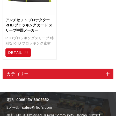
アンチセフト プロテクター
RFID ブロッキング カード ス
リーブ中国メーカー
RFIDブロッキングスリーブ 特
別な RFID ブロッキング素材
であるアルミホイル紙、裏地
DETAIL
の内側の最先端の RFID シー
ルドで作られ、ID をシールド
し、カード データを安全に保
護する可能性があります。
カテゴリー
電話 :
0086 13418903652
Eメール :
sales@rfidfs.com
住所 : No. 8, 1st Road, Jiuwei Community, Bao'an District,