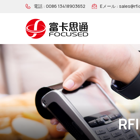
電話 :
0086 13418903652
Eメール :
sales@rfi
NFC ソーシャル メディア タグ
RFIDブロッキングカード
RFIDブロッキングスリーブ
R