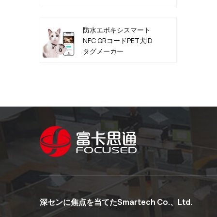
防水エポキシスマート
NFC QRコードPET犬ID
タグメーカー
深センに焦点を当てたSmartech Co.、Ltd.