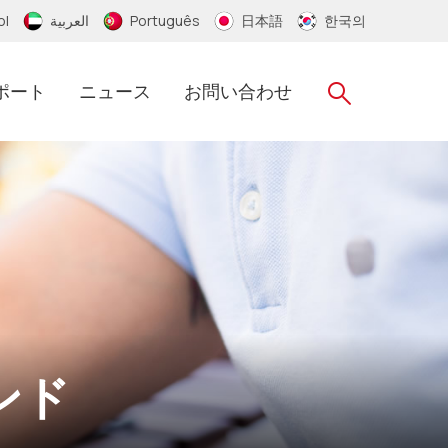
ol
العربية
Português
日本語
한국의
ポート
ニュース
お問い合わせ
RFIDシリコンリストバンド
RFID タイベック リストバンド
RFID ナイロン リストバンド
ンド