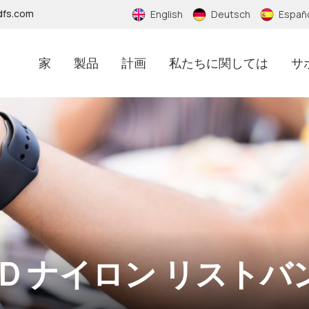
dfs.com
English
Deutsch
Españ
家
製品
計画
私たちに関しては
サ
RFIDノーマルステッカー
RFIDアンチメタルステッカー
RFIDエポキシステッカー
RFID偽造防止ステッカー
FID ナイロン リストバ