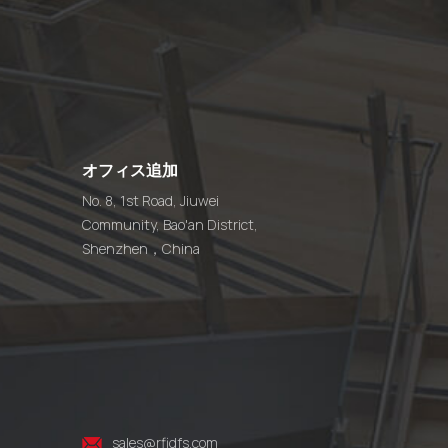
オフィス追加
No. 8, 1st Road, Jiuwei
Community, Bao'an District,
Shenzhen，China
sales@rfidfs.com