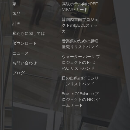
家
高級ホテル向けRFID
MIFAREカード
製品
韓国図書館プロジェ
計画
クトのICODEステッ
カー
私たちに関しては
音楽祭のための超軽
ダウンロード
量織りリストバンド
ニュース
ウォーター パーク プ
ロジェクトの RFID
お問い合わせ
PVC リストバンド
ブログ
日の出祭のRFIDシリ
コンリストバンド
Beasts Of Balance プ
ロジェクトの NFC ゲ
ーム カード