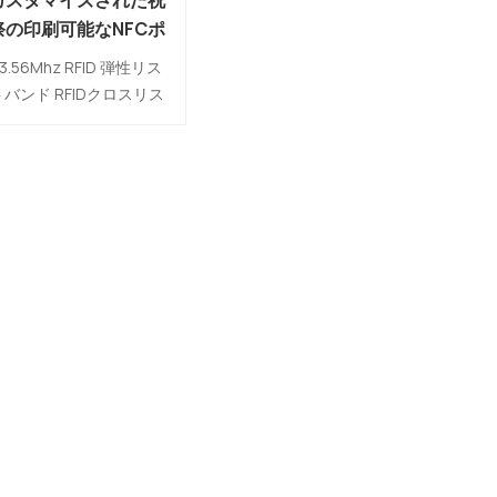
カスタマイズされた祝
祭の印刷可能なNFCポ
リエステル ストレッチ
13.56Mhz RFID 弾性リス
3.56Mhz RFIDの伸縮
トバンド RFIDクロスリス
性があるリストバンド
トバンドまたはRFIDナイ
ロンリストバッドとも呼
ばれ、ポリエステル製で
RFIDチップが内蔵されて
います。他のRFIDリスト
バンドとは異なり、素材
は伸縮性があり、自由に
伸ばすことができ、ロッ
クバックルは必要ありま
せん。着用するのは非常
に便利です。