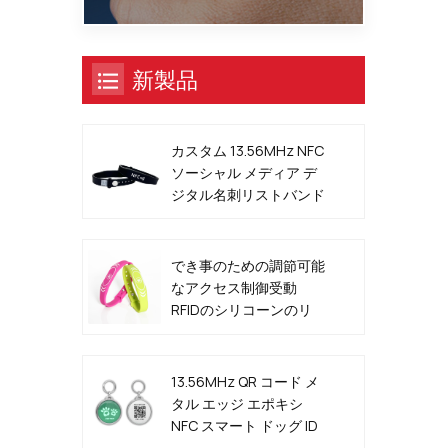
新製品
カスタム 13.56MHz NFC
ソーシャル メディア デ
ジタル名刺リストバンド
でき事のための調節可能
なアクセス制御受動
RFIDのシリコーンのリ
ストバンド
13.56MHz QR コード メ
タル エッジ エポキシ
NFC スマート ドッグ ID
タグ