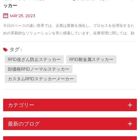
ッカー
MAY 25, 2023
今日のペースの速い世界では、企業は業務を強化し、プロセスを合理化するた
めの革新的なソリューションを常に模索しています。在庫管理に関しては、効
率が重要です。そこで RFID (Radio Frequency Identification) ステッカーが活躍
します。これらの小さくても強力なステッカーは、企業が資産を追跡および管
タグ :
理する方法に革...
RFID改ざん防止ステッカー
RFID耐金属ステッカー
卸価格RFIDノーマルステッカー
カスタムRFIDステッカーメーカー
カテゴリー
最新のブログ