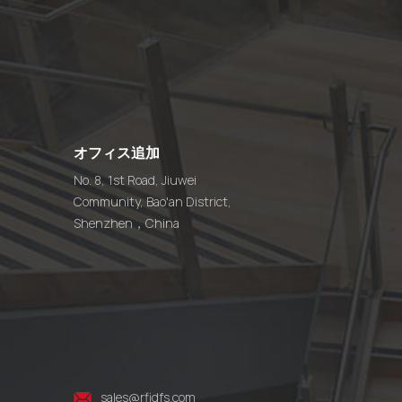
オフィス追加
No. 8, 1st Road, Jiuwei
Community, Bao'an District,
Shenzhen，China
sales@rfidfs.com