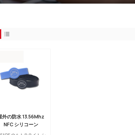
屋外の防水 13.56Mhz
NFC シリコーン
MIFARE 超軽量 EV1 フ
IFARE ウルトラライト シ