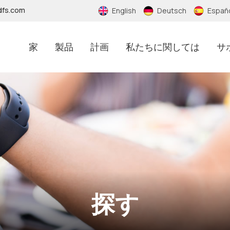
dfs.com
English
Deutsch
Españ
家
製品
計画
私たちに関しては
サ
RFIDノーマルステッカー
RFIDアンチメタルステッカー
RFIDエポキシステッカー
RFID偽造防止ステッカー
探す