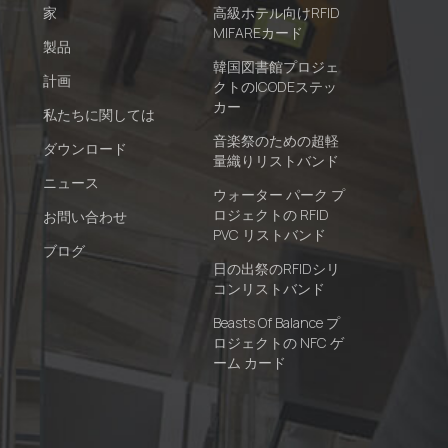
家
高級ホテル向けRFID
MIFAREカード
製品
韓国図書館プロジェ
計画
クトのICODEステッ
カー
私たちに関しては
音楽祭のための超軽
ダウンロード
量織りリストバンド
ニュース
ウォーター パーク プ
ロジェクトの RFID
お問い合わせ
PVC リストバンド
ブログ
日の出祭のRFIDシリ
コンリストバンド
Beasts Of Balance プ
ロジェクトの NFC ゲ
ーム カード