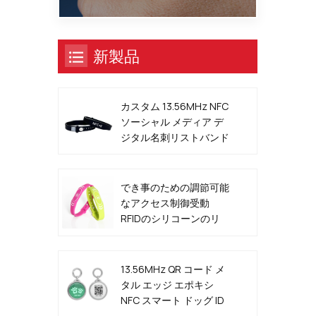
新製品
カスタム 13.56MHz NFC
ソーシャル メディア デ
ジタル名刺リストバンド
でき事のための調節可能
なアクセス制御受動
RFIDのシリコーンのリ
ストバンド
13.56MHz QR コード メ
タル エッジ エポキシ
NFC スマート ドッグ ID
タグ