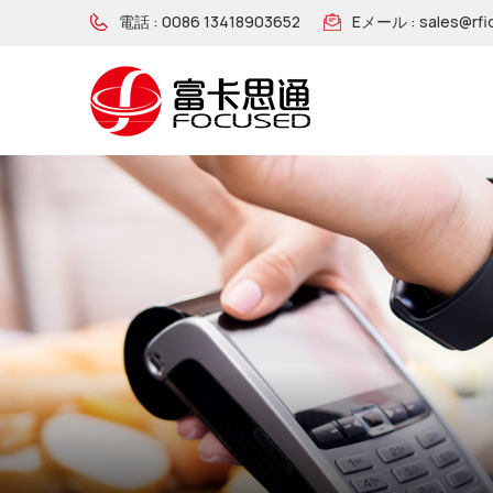
電話 :
0086 13418903652
Eメール :
sales@rfi
NFC ソーシャル メディア タグ
RFIDブロッキングカード
RFIDブロッキングスリーブ