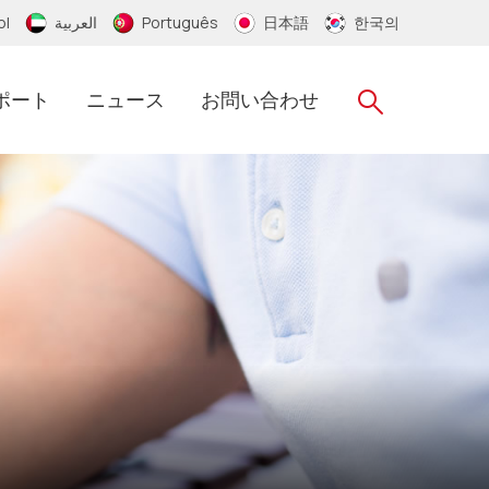
ol
العربية
Português
日本語
한국의
ポート
ニュース
お問い合わせ
RFIDシリコンリストバンド
RFID タイベック リストバンド
RFID ナイロン リストバンド