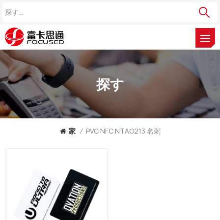
探す
家
/
PVC NFC NTAG213 名刺