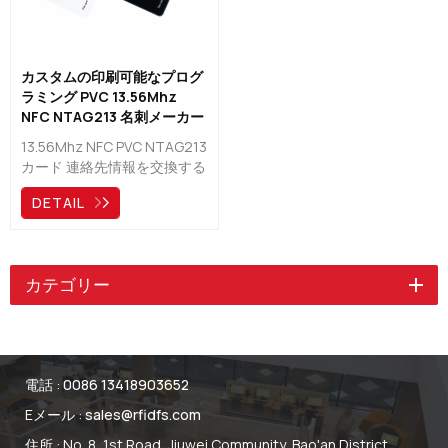
カスタムの印刷可能なプログ
ラミング PVC 13.56Mhz
NFC NTAG213 名刺メーカー
13.56Mhz NFC PVC NTAG213
カード 連絡先情報を交換する
優れた方法であり、新しいテ
DETAIL
クノロジーにより、非接触で
ペーパーレスな方法で、相手
の携帯電話をタップするだけ
で、いつでもどこでも情報を
カテゴリー
共有できます。
電話 :
0086 13418903652
Eメール :
sales@rfidfs.com
住所 : No. 8, 1st Road, Jiuwei Community, Bao'an District,